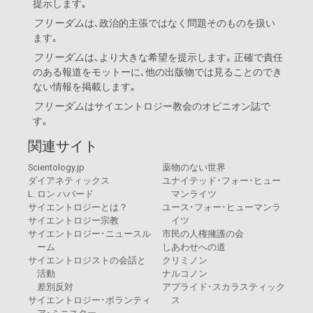
提示します｡
フリーダム
は､政治的主張ではなく問題そのものを扱い
ます｡
フリーダム
は､より大きな希望を提示します｡ 正確で責任
のある報道をモットーに､他の出版物では見ることのでき
ない情報を掲載します｡
フリーダム
は
サイエントロジー教会
のオピニオン誌で
す｡
関連サイト
Scientology.jp
薬物のない世界
ダイアネティックス
ユナイテッド･フォー･ヒュー
L. ロン ハバード
マンライツ
サイエントロジーとは？
ユース･フォー･ヒューマンラ
サイエントロジー宗教
イツ
サイエントロジー･ニュースル
市民の人権擁護の会
ーム
しあわせへの道
サイエントロジストの会話と
クリミノン
活動
ナルコノン
差別反対
アプライド･スカラスティック
サイエントロジー･ボランティ
ス