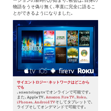
物語をうそ偽り無く､率直に完全に語るこ
とができるようになりました｡
サイエントロジー･ネットワークはどこから
でも
､scientology.tvでオンラインで可能です｡
また､Apple TV､
Amazon Fire TV
､
Roku
､
iPhones
､
Android TV
そしてタブレットで､
ライブそしてオンデマンドで可能です｡