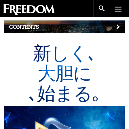
CONTENTS
新しく､
大胆に
､始まる｡