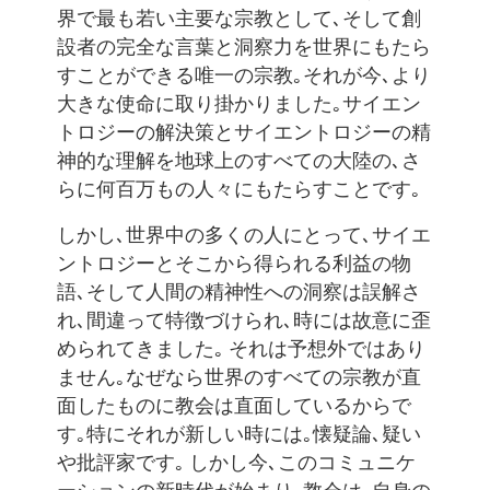
界で最も若い主要な宗教として､そして創
設者の完全な言葉と洞察力を世界にもたら
すことができる唯一の宗教｡それが今､より
大きな使命に取り掛かりました｡サイエン
トロジーの解決策とサイエントロジーの精
神的な理解を地球上のすべての大陸の､さ
らに何百万もの人々にもたらすことです｡
しかし､世界中の多くの人にとって､サイエ
ントロジーとそこから得られる利益の物
語､そして人間の精神性への洞察は誤解さ
れ､間違って特徴づけられ､時には故意に歪
められてきました｡ それは予想外ではあり
ません｡なぜなら世界のすべての宗教が直
面したものに教会は直面しているからで
す｡特にそれが新しい時には｡懐疑論､疑い
や批評家です｡ しかし今､このコミュニケ
ーションの新時代が始まり､教会は､自身の