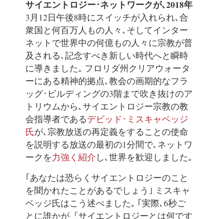
サイエントロジー･ネットワークが､2018年
3月12日午後8時にスイッチが入れられ､合
衆国と何百万人もの人々､そしてインター
ネットで世界中の何億もの人々に宗教が普
及される､記念すべき新しい時代へと瞬時
に導きました｡ フロリダ州クリアウォータ
ーにある精神的拠点､教会の画期的なフラ
ッグ･ビルディングの3階まで吹き抜けのア
トリウムから､サイエントロジー宗教の教
会指導者である
デビッド･ミスキャベッジ
氏
が､宗教放送の再定義をすることの使命
を説明する放送の最初の1分間で､ネットワ
ークを
力強く紹介
し､世界を歓迎しました｡
｢あなたは恐らくサイエントロジーのこと
を聞かれたことがあるでしょう｣ ミスキャ
ベッジ氏はこう述べました｡ ｢実際､6秒ご
とに誰かが『サイエントロジーとは何です