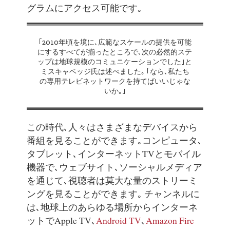
グラムにアクセス可能です｡
｢2010年頃を境に､広範なスケールの提供を可能
にするすべてが揃ったところで､次の必然的ステ
ップは地球規模のコミュニケーションでした｣と
ミスキャベッジ氏は述べました｡ ｢なら､私たち
の専用テレビネットワークを持てばいいじゃな
いか｡｣
この時代､人々はさまざまなデバイスから
番組を見ることができます｡コンピュータ､
タブレット､インターネットTVとモバイル
機器で､ウェブサイト､ソーシャルメディア
を通じて､視聴者は莫大な量のストリーミ
ングを見ることができます｡ チャンネルに
は､地球上のあらゆる場所からインターネ
ットでApple TV､
Android TV
､
Amazon Fire