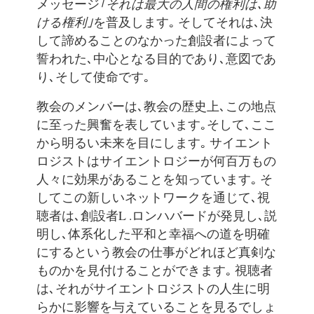
メッセージ
｢それは最大の人間の権利は､助
ける権利｣
を普及します｡ そしてそれは､決
して諦めることのなかった創設者によって
誓われた､中心となる目的であり､意図であ
り､そして使命です｡
教会のメンバーは､教会の歴史上､この地点
に至った興奮を表しています｡そして､ここ
から明るい未来を目にします｡ サイエント
ロジストはサイエントロジーが何百万もの
人々に効果があることを知っています｡ そ
してこの新しいネットワークを通じて､視
聴者は､創設者L .ロンハバードが発見し､説
明し､体系化した平和と幸福への道を明確
にするという教会の仕事がどれほど真剣な
ものかを見付けることができます｡ 視聴者
は､それがサイエントロジストの人生に明
らかに影響を与えていることを見るでしょ