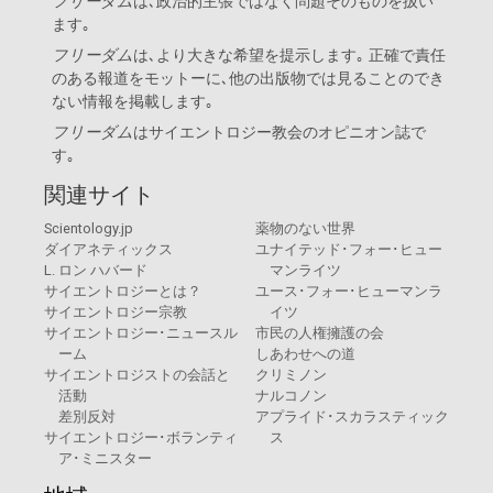
フリーダム
は､政治的主張ではなく問題そのものを扱い
ます｡
フリーダム
は､より大きな希望を提示します｡ 正確で責任
のある報道をモットーに､他の出版物では見ることのでき
ない情報を掲載します｡
フリーダム
は
サイエントロジー教会
のオピニオン誌で
す｡
関連サイト
Scientology.jp
薬物のない世界
ダイアネティックス
ユナイテッド･フォー･ヒュー
L. ロン ハバード
マンライツ
サイエントロジーとは？
ユース･フォー･ヒューマンラ
サイエントロジー宗教
イツ
サイエントロジー･ニュースル
市民の人権擁護の会
ーム
しあわせへの道
サイエントロジストの会話と
クリミノン
活動
ナルコノン
差別反対
アプライド･スカラスティック
サイエントロジー･ボランティ
ス
ア･ミニスター