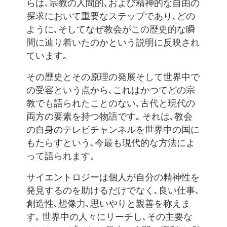
らは､宗教の人間的､および精神的な自由の
探求において重要なステップであり､どの
ように､そしてなぜ教会がこの歴史的な瞬
間に辿り着いたのかという説明に反映され
ています｡
その歴史とその原理の発展そして世界中で
の受容という点から､これはかつてどの宗
教でも語られたことのない､古代と現代の
両方の要素を持つ物語です｡ それは､教会
の自身のテレビチャンネルを世界中の国に
もたらすという､今最も現代的な方法によ
って語られます｡
サイエントロジーは個人が自分の精神性を
発見するのを助けるだけでなく､良い仕事､
創造性､想像力､思いやりと親善を称えま
す｡ 世界中の人々にリーチし､その主要な