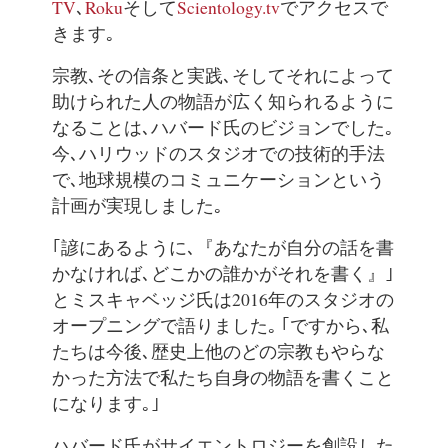
TV
､
Roku
そして
Scientology.tv
でアクセスで
きます｡
宗教､その信条と実践､そしてそれによって
助けられた人の物語が広く知られるように
なることは､ハバード氏のビジョンでした｡
今､ハリウッドのスタジオでの技術的手法
で､地球規模のコミュニケーションという
計画が実現しました｡
｢諺にあるように､『あなたが自分の話を書
かなければ､どこかの誰かがそれを書く』｣
とミスキャベッジ氏は2016年のスタジオの
オープニングで語りました｡ ｢ですから､私
たちは今後､歴史上他のどの宗教もやらな
かった方法で私たち自身の物語を書くこと
になります｡｣
ハバード氏がサイエントロジーを創設した