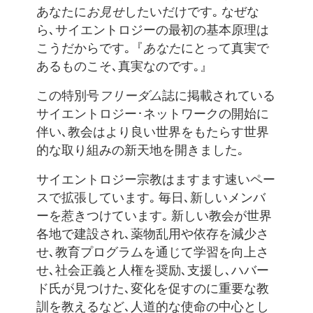
あなたに
お見せ
したいだけです｡ なぜな
ら､サイエントロジーの最初の基本原理は
こうだからです｡『
あなた
にとって真実で
あるものこそ､真実なのです｡』
この特別号
フリーダム
誌に掲載されている
サイエントロジー･ネットワークの開始に
伴い､教会はより良い世界をもたらす世界
的な取り組みの新天地を開きました｡
サイエントロジー宗教はますます速いペー
スで拡張しています｡ 毎日､新しいメンバ
ーを惹きつけています｡ 新しい教会が世界
各地で建設され､薬物乱用や依存を減少さ
せ､教育プログラムを通じて学習を向上さ
せ､社会正義と人権を奨励､支援し､ハバー
ド氏が見つけた､変化を促すのに重要な教
訓を教えるなど､人道的な使命の中心とし