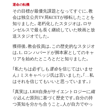
運命の転機
その目標が最優先課題となってすぐに､教
会は独立公共TV局KCETが移転したことを
知りました｡ 老朽化したスタジオは､ロサ
ンゼルスで最も長く継続していた映画と放
送スタジオでした｡
獲得後､教会役員は､この歴史的なスタジオ
は､L. ロン ハバードが脚本家としてのキャ
リアを始めたところとだと知りました｡
｢私たちは必ずしも
運命
を信じてはいませ
ん｣ ミスキャベッジ氏は言いました｡｢…私
はそれを信じてもいいと思っています｡｣
｢真実は､LRH自身がサイエントロジーに
織
り込んだ
原則に基づく歴史です｡自分の持
つ英知を分かち合うこと｡人が自力でやっ