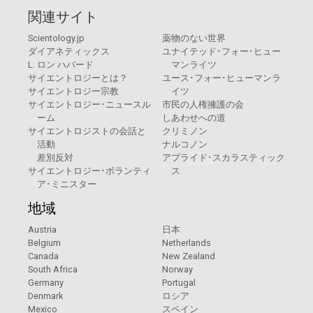
関連サイト
Scientology.jp
薬物のない世界
ダイアネティックス
ユナイテッド･フォー･ヒュー
L. ロン ハバード
マンライツ
サイエントロジーとは？
ユース･フォー･ヒューマンラ
サイエントロジー宗教
イツ
サイエントロジー･ニュースル
市民の人権擁護の会
ーム
しあわせへの道
サイエントロジストの会話と
クリミノン
活動
ナルコノン
差別反対
アプライド･スカラスティック
サイエントロジー･ボランティ
ス
ア･ミニスター
地域
Austria
日本
Belgium
Netherlands
Canada
New Zealand
South Africa
Norway
Germany
Portugal
Denmark
ロシア
Mexico
スペイン