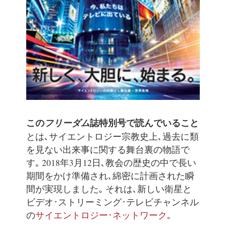
この
誌特別号で読んでいること
フリーダム
とは､サイエントロジー宗教史上､過去に類
を見ない出来事に関する舞台裏の物語で
す｡ 2018年3月12日､教会の歴史の中で長い
期間をかけ準備され､綿密に計画された瞬
間が実現しました｡ それは､新しい衛星と
ビデオ･ストリーミング･テレビチャンネル
の
サイエントロジー･ネットワーク｡