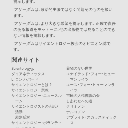
提示します｡
フリーダム
は､政治的主張ではなく問題そのものを扱い
ます｡
フリーダム
は､より大きな希望を提示します｡ 正確で責任
のある報道をモットーに､他の出版物では見ることのでき
ない情報を掲載します｡
フリーダム
は
サイエントロジー教会
のオピニオン誌で
す｡
関連サイト
Scientology.jp
薬物のない世界
ダイアネティックス
ユナイテッド･フォー･ヒュー
L. ロン ハバード
マンライツ
サイエントロジーとは？
ユース･フォー･ヒューマンラ
サイエントロジー宗教
イツ
サイエントロジー･ニュースル
市民の人権擁護の会
ーム
しあわせへの道
サイエントロジストの会話と
クリミノン
活動
ナルコノン
差別反対
アプライド･スカラスティック
サイエントロジー･ボランティ
ス