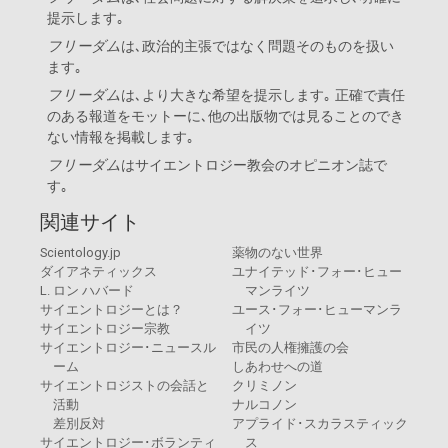
提示します｡
フリーダム
は､政治的主張ではなく問題そのものを扱い
ます｡
フリーダム
は､より大きな希望を提示します｡ 正確で責任
のある報道をモットーに､他の出版物では見ることのでき
ない情報を掲載します｡
フリーダム
は
サイエントロジー教会
のオピニオン誌で
す｡
関連サイト
Scientology.jp
薬物のない世界
ダイアネティックス
ユナイテッド･フォー･ヒュー
L. ロン ハバード
マンライツ
サイエントロジーとは？
ユース･フォー･ヒューマンラ
サイエントロジー宗教
イツ
サイエントロジー･ニュースル
市民の人権擁護の会
ーム
しあわせへの道
サイエントロジストの会話と
クリミノン
活動
ナルコノン
差別反対
アプライド･スカラスティック
サイエントロジー･ボランティ
ス