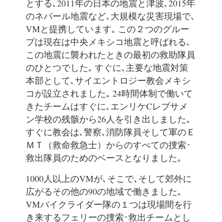
とする､2011年の日本の地震と津波､2015年
のネパール地震など､大規模な災害現場で､
VMと提携しています｡ この２つのグルー
プは現在は中央メキシコ地震と呼ばれる､
この地震に襲われたときの最初の救助隊員
のひとつでした｡ すぐに､主要な地震対策
本部として､サイエントロジー教会メキシ
コが設立されました｡ 24時間体制で働いて
きたチームはすぐに､エンリケCレブサメ
ン学校の残骸から26人を引き出しました｡
すぐに教会は､警察､消防隊員そして軍のＥ
ＭＴ（救命救急士）からのすべての捜索･
救出隊員のためのベースとなりました｡
1000人以上のVMが､そこで､そして郊外に
広がるその他の90の地域で働きました｡
VMバイクライダー隊の１つは現場間を行
き来するフェリーの捜索･救出チームとし