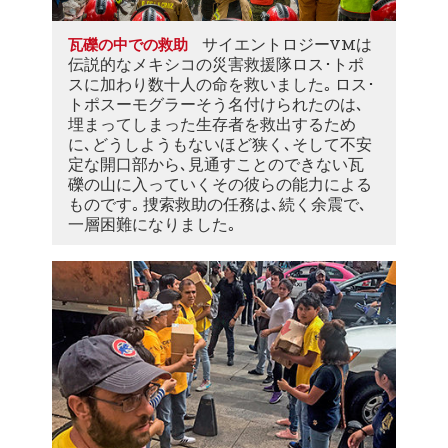
サイエントロジーVMは
瓦礫の中での救助
伝説的なメキシコの災害救援隊ロス･トポ
スに加わり数十人の命を救いました｡ ロス･
トポスーモグラーそう名付けられたのは､
埋まってしまった生存者を救出するため
に､どうしようもないほど狭く､そして不安
定な開口部から､見通すことのできない瓦
礫の山に入っていくその彼らの能力による
ものです｡ 捜索救助の任務は､続く余震で､
一層困難になりました｡