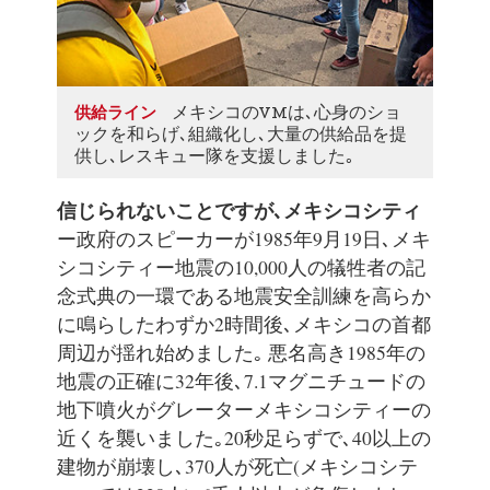
メキシコのVMは､心身のショ
供給ライン
ックを和らげ､組織化し､大量の供給品を提
供し､レスキュー隊を支援しました｡
信じられないことですが､メキシコシティ
ー政府のスピーカーが1985年9月19日､メキ
シコシティー地震の10,000人の犠牲者の記
念式典の一環である地震安全訓練を高らか
に鳴らしたわずか2時間後､メキシコの首都
周辺が揺れ始めました｡ 悪名高き1985年の
地震の正確に32年後､7.1マグニチュードの
地下噴火がグレーターメキシコシティーの
近くを襲いました｡20秒足らずで､40以上の
建物が崩壊し､370人が死亡(メキシコシテ