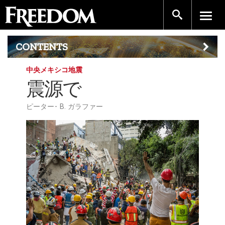
CONTENTS
中央メキシコ地震
震源で
ピーター･ B. ガラファー