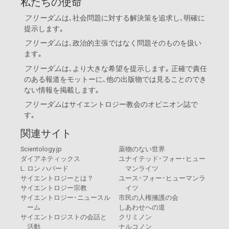
私たちの使命
フリーダム
は､社会問題に対する解決策を追求し､明確に
提示します｡
フリーダム
は､政治的主張ではなく問題そのものを扱い
ます｡
フリーダム
は､より大きな希望を提示します｡ 正確で責任
のある報道をモットーに､他の出版物では見ることのでき
ない情報を掲載します｡
フリーダム
は
サイエントロジー教会
のオピニオン誌で
す｡
関連サイト
Scientology.jp
薬物のない世界
ダイアネティックス
ユナイテッド･フォー･ヒュー
L. ロン ハバード
マンライツ
サイエントロジーとは？
ユース･フォー･ヒューマンラ
サイエントロジー宗教
イツ
サイエントロジー･ニュースル
市民の人権擁護の会
ーム
しあわせへの道
サイエントロジストの会話と
クリミノン
活動
ナルコノン