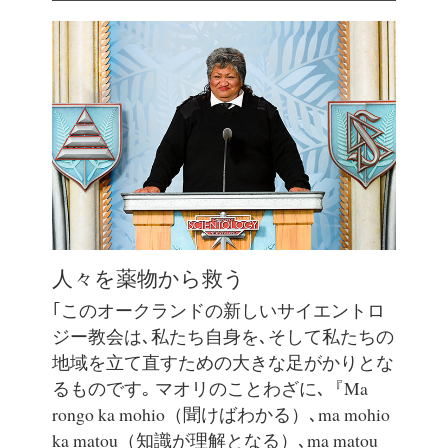
人々を薬物から救う
｢このオークランドの新しいサイエントロ
ジー教会は､私たち自身を､そして私たちの
地域を立て直すための大きな足がかりとな
るものです｡ マオリのことわざに､『Ma
rongo ka mohio（聞けばわかる）､ma mohio
ka matou（知識が理解となる）､ma matou