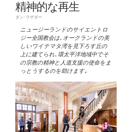
精神的な再生
ダン･ラザダー
ニュージーランドのサイエントロ
ジー全国教会は､オークランドの美
しいワイテマタ湾を見下ろす丘の
上に建てられ､環太平洋地域中でそ
の宗教の精神と人道支援の使命をま
っとうするのを助けます｡