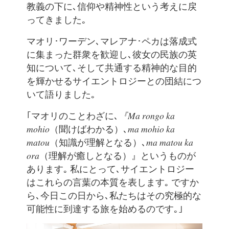
教義の下に､信仰や精神性という考えに戻
ってきました｡
マオリ･ワーデン､マレアナ･ペカは落成式
に集まった群衆を歓迎し､彼女の民族の英
知について､そして共通する精神的な目的
を輝かせるサイエントロジーとの団結につ
いて語りました｡
｢マオリのことわざに､
『Ma rongo ka
mohio
（聞けばわかる）､
ma mohio ka
matou
（知識が理解となる）､
ma matou ka
ora
（理解が癒しとなる）』というものが
あります｡ 私にとって､サイエントロジー
はこれらの言葉の本質を表します｡ ですか
ら､今日この日から､私たちはその究極的な
可能性に到達する旅を始めるのです｡｣