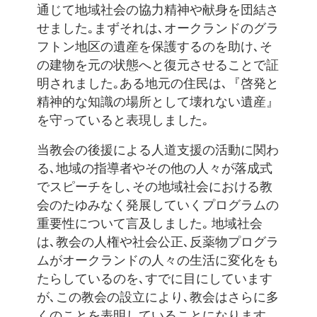
通じて地域社会の協力精神や献身を団結さ
せました｡まずそれは､オークランドのグラ
フトン地区の遺産を保護するのを助け､そ
の建物を元の状態へと復元させることで証
明されました｡ある地元の住民は､『啓発と
精神的な知識の場所として壊れない遺産』
を守っていると表現しました｡
当教会の後援による人道支援の活動に関わ
る､地域の指導者やその他の人々が落成式
でスピーチをし､その地域社会における教
会のたゆみなく発展していくプログラムの
重要性について言及しました｡ 地域社会
は､教会の人権や社会公正､反薬物プログラ
ムがオークランドの人々の生活に変化をも
たらしているのを､すでに目にしています
が､この教会の設立により､教会はさらに多
くのことを表明していることになります｡