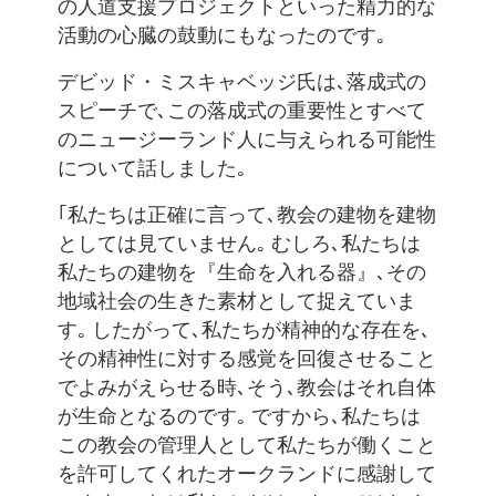
の人道支援プロジェクトといった精力的な
活動の心臓の鼓動にもなったのです｡
デビッド・ミスキャベッジ氏は､落成式の
スピーチで､この落成式の重要性とすべて
のニュージーランド人に与えられる可能性
について話しました｡
｢私たちは正確に言って､教会の建物を建物
としては見ていません｡ むしろ､私たちは
私たちの建物を『生命を入れる器』､その
地域社会の生きた素材として捉えていま
す｡ したがって､私たちが精神的な存在を､
その精神性に対する感覚を回復させること
でよみがえらせる時､そう､教会はそれ自体
が生命となるのです｡ ですから､私たちは
この教会の管理人として私たちが働くこと
を許可してくれたオークランドに感謝して