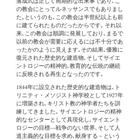
落成式は正しく画期的な出来事であり､こ
の教会にとってルネッサンスでもありまし
た｡というのも､この教会は半世紀以上も前
に建てられたものだったからです｡ それ以
来､この教会は順調に発展しており､まるで
以前の教会が需要に応えるには不十分であ
ったかのように見えます｡その結果､優雅に
復元された歴史的な建造物､そしてサイエ
ントロジーの精神的､教育的な伝統の継続
に反映される再生となったのです｡
1844年に設立された歴史的な建造物は､ト
リニティ・メソジスト神学校として1927年
に増築され､キリスト教の神学者たちを訓
練してきました｡ サイエントロジーの精神
的なセンターとして具現化し､サイエント
ロジーの目標―戦争のない世界､そして人
道主義的な目標を求め､献身する－という