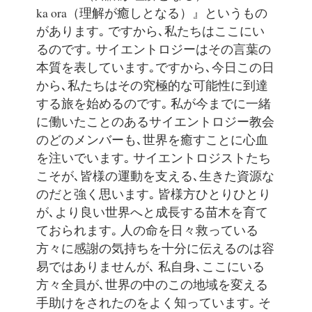
ka ora（理解が癒しとなる）』というもの
があります｡ ですから､私たちはここにい
るのです｡ サイエントロジーはその言葉の
本質を表しています｡ですから､今日この日
から､私たちはその究極的な可能性に到達
する旅を始めるのです｡ 私が今までに一緒
に働いたことのあるサイエントロジー教会
のどのメンバーも､世界を癒すことに心血
を注いでいます｡ サイエントロジストたち
こそが､皆様の運動を支える､生きた資源な
のだと強く思います｡ 皆様方ひとりひとり
が､より良い世界へと成長する苗木を育て
ておられます｡ 人の命を日々救っている
方々に感謝の気持ちを十分に伝えるのは容
易ではありませんが､ 私自身､ここにいる
方々全員が､世界の中のこの地域を変える
手助けをされたのをよく知っています｡ そ