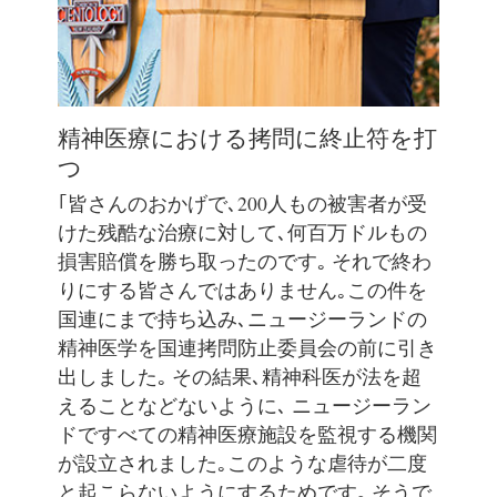
精神医療における拷問に終止符を打
つ
｢皆さんのおかげで､200人もの被害者が受
けた残酷な治療に対して､何百万ドルもの
損害賠償を勝ち取ったのです｡ それで終わ
りにする皆さんではありません｡この件を
国連にまで持ち込み､ニュージーランドの
精神医学を国連拷問防止委員会の前に引き
出しました｡ その結果､精神科医が法を超
えることなどないように､ ニュージーラン
ドですべての精神医療施設を監視する機関
が設立されました｡このような虐待が二度
と起こらないようにするためです｡ そうで